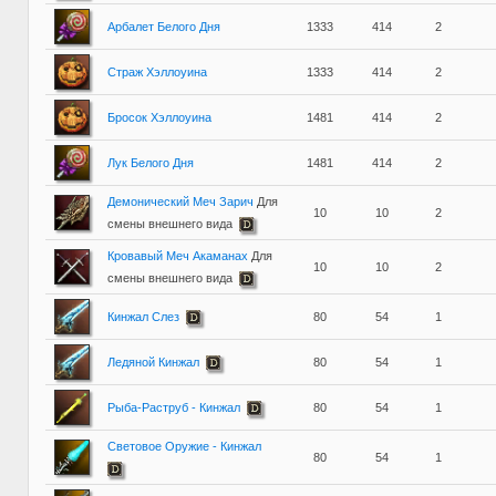
Арбалет Белого Дня
1333
414
2
Страж Хэллоуина
1333
414
2
Бросок Хэллоуина
1481
414
2
Лук Белого Дня
1481
414
2
Демонический Меч Зарич
Для
10
10
2
смены внешнего вида
Кровавый Меч Акаманах
Для
10
10
2
смены внешнего вида
Кинжал Слез
80
54
1
Ледяной Кинжал
80
54
1
Рыба-Раструб - Кинжал
80
54
1
Световое Оружие - Кинжал
80
54
1