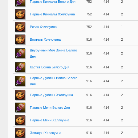
Парные Кинжалы Белого Дня
752
414
2
Парные Кинжалы Хэллоуина
752
414
2
Резак Хэллоуина
752
414
1
Воитель Хэллоуина
916
414
2
Двуручный Меч Воина Белого
916
414
2
Дня
Кастет Воина Белого Дня
916
414
2
Парные Дубины Воина Белого
916
414
2
Дня
Парные Дубины Хэллоуина
916
414
2
Парные Мечи Белого Дня
916
414
2
Парные Мечи Хэллоуина
916
414
2
Эспадон Хэллоуина
916
414
2