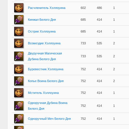
Расчленитель Хэллоуина
602
486
1
Кинжал Белого Дня
685
414
1
Острие Хэллоуина
685
414
1
Возмездие Хэллоуина
733
535
2
Двуручная Магическая
733
535
2
Дубина Белого Дня
Буревестник Хэллоуина
752
414
2
Копье Воина Белого Дня
752
414
2
Мститель Хэллоуина
752
414
1
Одноручная Дубина Воина
752
414
1
Белого Дня
Одноручный Меч Белого Дня
752
414
1