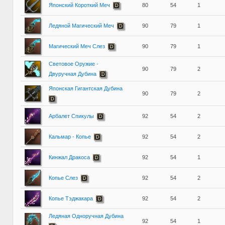
Японский Короткий Меч
80
54
1
Ледяной Магический Меч
90
79
1
Магический Меч Слез
90
79
1
Световое Оружие -
90
79
2
Двуручная Дубина
Японская Гигантская Дубина
90
79
2
Арбалет Спикулы
92
54
2
Кальмар - Копье
92
54
2
Кинжал Дракоса
92
54
1
Копье Слез
92
54
2
Копье Тэджакара
92
54
2
Ледяная Одноручная Дубина
92
54
1