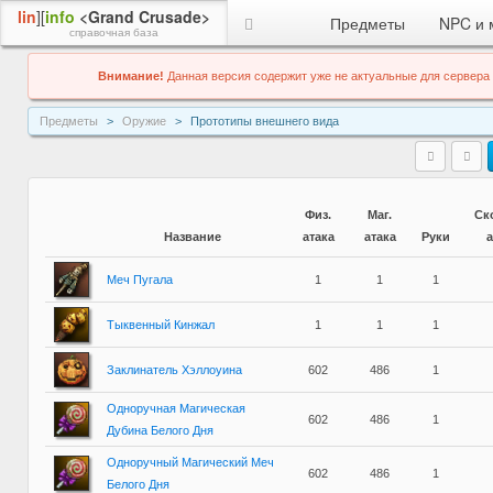
lin
][
info
<Grand Crusade>
Предметы
NPC и 
справочная база
Внимание!
Данная версия содержит уже не актуальные для сервера
Предметы
Оружие
Прототипы внешнего вида
Физ.
Маг.
Ск
Название
атака
атака
Руки
а
Меч Пугала
1
1
1
Тыквенный Кинжал
1
1
1
Заклинатель Хэллоуина
602
486
1
Одноручная Магическая
602
486
1
Дубина Белого Дня
Одноручный Магический Меч
602
486
1
Белого Дня