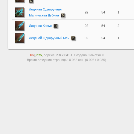
Ледяная Одноручная
92
54
1
Магическая Дубина
Ледяное Копье
92
54
2
Ледяной Одноручный Меч
92
54
1
lin
][
info
, версия:
2.8.2.GC.J
. Создано Gaikotsu ©
Время создания страницы: 0.062 сек. (0.026 / 0.035).