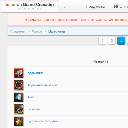
lin
][
info
<Grand Crusade>
Предметы
NPC и 
справочная база
Внимание!
Данная версия содержит уже не актуальные для сервера
Предметы
Разное
Материалы
1
Название
Адамантит
Адамантитовый Трос
Азоф
Бечевка
Бутыль со Звездами