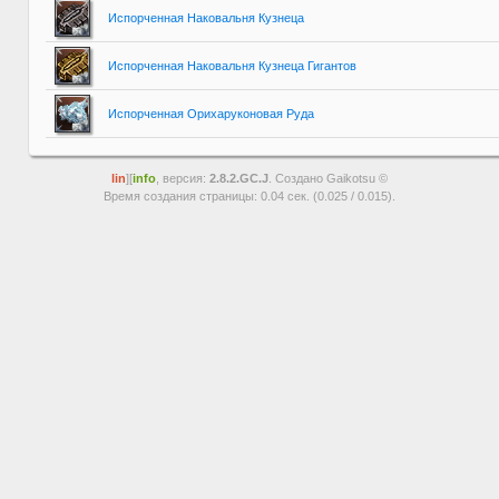
Испорченная Наковальня Кузнеца
Испорченная Наковальня Кузнеца Гигантов
Испорченная Орихаруконовая Руда
lin
][
info
, версия:
2.8.2.GC.J
. Создано Gaikotsu ©
Время создания страницы: 0.04 сек. (0.025 / 0.015).