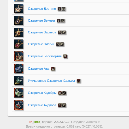
Ожерелье Дестино
Ожерелье Венеры
Ожерелье Верпеса
Ожерелье Элегии
Ожерелье Бессмертия
Ожерелье Ада
Улучшенное Ожерелье Харнака
Ожерелье Кадейры
Ожерелье Айдиоса
lin
][
info
, версия:
2.8.2.GC.J
. Создано Gaikotsu ©
Время создания страницы: 0.062 сек. (0.027 / 0.035).