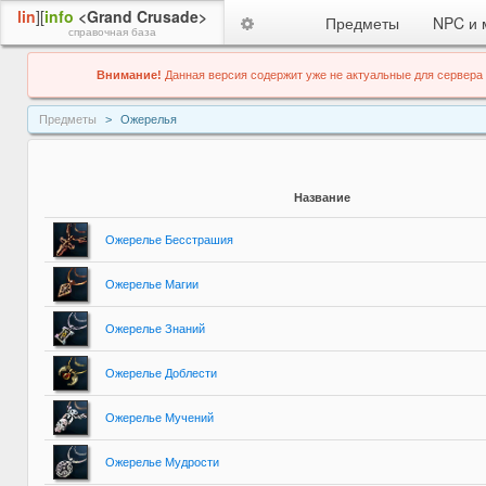
lin
][
info
<Grand Crusade>
Предметы
NPC и 
справочная база
Внимание!
Данная версия содержит уже не актуальные для сервера
Предметы
Ожерелья
Название
Ожерелье Бесстрашия
Ожерелье Магии
Ожерелье Знаний
Ожерелье Доблести
Ожерелье Мучений
Ожерелье Мудрости