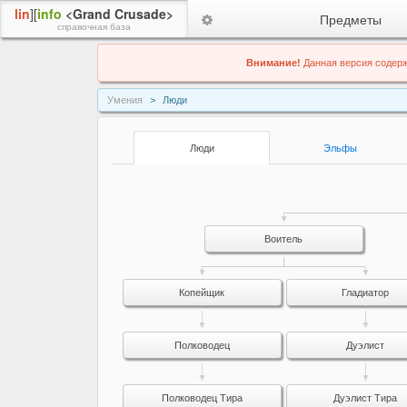
lin
][
info
<Grand Crusade>
Предметы
справочная база
Внимание!
Данная версия содерж
Умения
Люди
Люди
Эльфы
Воитель
Копейщик
Гладиатор
Полководец
Дуэлист
Полководец Тира
Дуэлист Тира