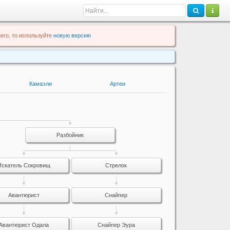
его, то используйте
новую версию
Камаэли
Артеи
Разбойник
Искатель Сокровищ
Стрелок
Авантюрист
Снайпер
Авантюрист Одала
Снайпер Эура