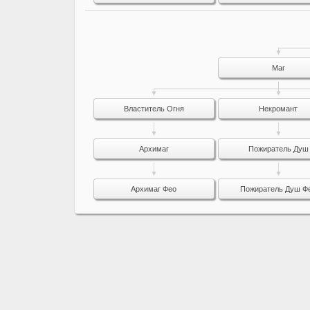
Маг
Властитель Огня
Некромант
Архимаг
Пожиратель Душ
Архимаг Фео
Пожиратель Душ Ф