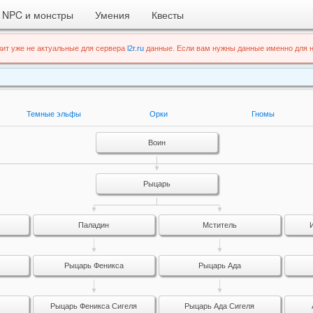
NPC и монстры
Умения
Квесты
ит уже не актуальные для сервера
l2r.ru
данные. Если вам нужны данные именно для н
Темные эльфы
Орки
Гномы
Воин
Рыцарь
Паладин
Мститель
Рыцарь Феникса
Рыцарь Ада
Рыцарь Феникса Сигеля
Рыцарь Ада Сигеля