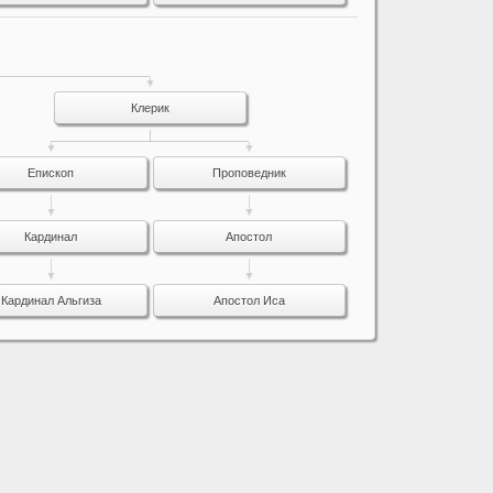
Клерик
Епископ
Проповедник
Кардинал
Апостол
Кардинал Альгиза
Апостол Иса