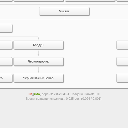
Мистик
Колдун
Чернокнижник
ео
Чернокнижник Веньо
lin
][
info
, версия:
2.8.2.GC.J
. Создано Gaikotsu ©
Время создания страницы: 0.025 сек. (0.024 / 0.001).