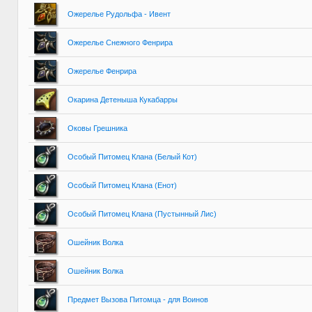
Ожерелье Рудольфа - Ивент
Ожерелье Снежного Фенрира
Ожерелье Фенрира
Окарина Детеныша Кукабарры
Оковы Грешника
Особый Питомец Клана (Белый Кот)
Особый Питомец Клана (Енот)
Особый Питомец Клана (Пустынный Лис)
Ошейник Волка
Ошейник Волка
Предмет Вызова Питомца - для Воинов