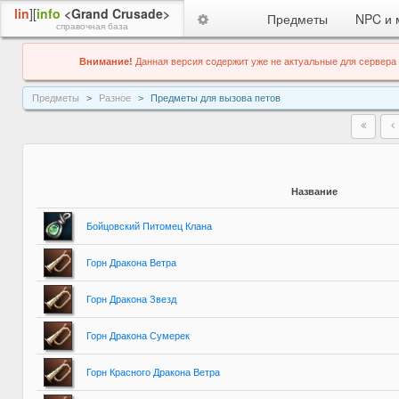
lin
][
info
<Grand Crusade>
Предметы
NPC и 
справочная база
Внимание!
Данная версия содержит уже не актуальные для сервера
Предметы
Разное
Предметы для вызова петов
Название
Бойцовский Питомец Клана
Горн Дракона Ветра
Горн Дракона Звезд
Горн Дракона Сумерек
Горн Красного Дракона Ветра