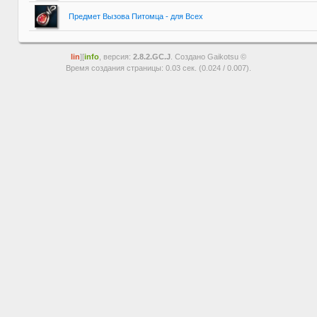
Предмет Вызова Питомца - для Всех
lin
][
info
, версия:
2.8.2.GC.J
. Создано Gaikotsu ©
Время создания страницы: 0.03 сек. (0.024 / 0.007).