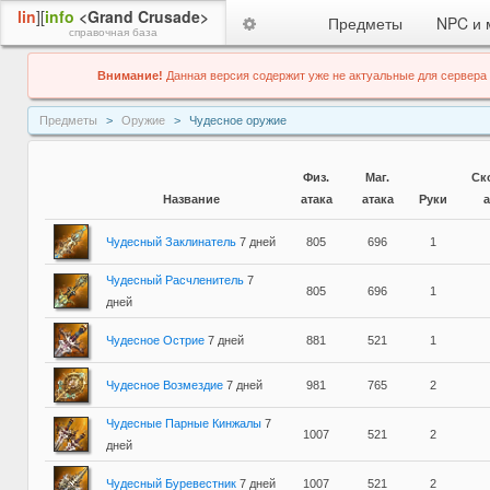
lin
][
info
<Grand Crusade>
Предметы
NPC и 
справочная база
Внимание!
Данная версия содержит уже не актуальные для сервера
Предметы
Оружие
Чудесное оружие
Физ.
Маг.
Ск
Название
атака
атака
Руки
а
Чудесный Заклинатель
7 дней
805
696
1
Чудесный Расчленитель
7
805
696
1
дней
Чудесное Острие
7 дней
881
521
1
Чудесное Возмездие
7 дней
981
765
2
Чудесные Парные Кинжалы
7
1007
521
2
дней
Чудесный Буревестник
7 дней
1007
521
2