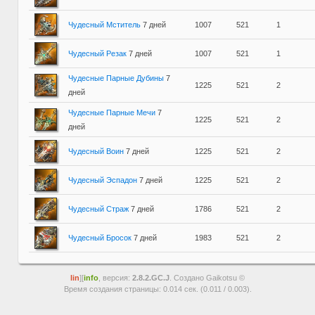
Чудесный Мститель
7 дней
1007
521
1
Чудесный Резак
7 дней
1007
521
1
Чудесные Парные Дубины
7
1225
521
2
дней
Чудесные Парные Мечи
7
1225
521
2
дней
Чудесный Воин
7 дней
1225
521
2
Чудесный Эспадон
7 дней
1225
521
2
Чудесный Страж
7 дней
1786
521
2
Чудесный Бросок
7 дней
1983
521
2
lin
][
info
, версия:
2.8.2.GC.J
. Создано Gaikotsu ©
Время создания страницы: 0.014 сек. (0.011 / 0.003).