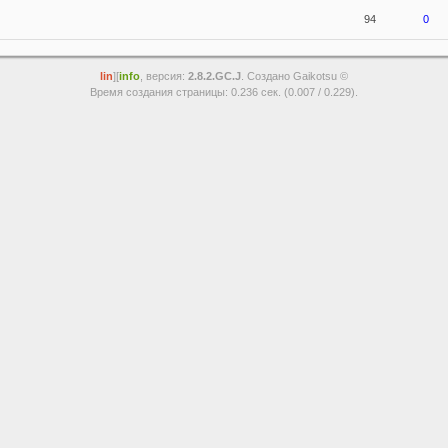
94
0
lin
][
info
, версия:
2.8.2.GC.J
. Создано Gaikotsu ©
Время создания страницы: 0.236 сек. (0.007 / 0.229).