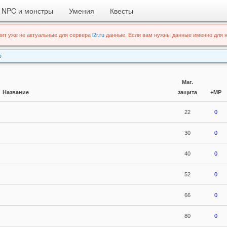
NPC и монстры
Умения
Квесты
ит уже не актуальные для сервера
l2r.ru
данные. Если вам нужны данные именно для н
в
Маг.
Название
защита
+MP
22
0
30
0
40
0
52
0
66
0
80
0