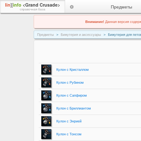
lin
][
info
<Grand Crusade>
Предметы
справочная база
Внимание!
Данная версия содерж
Предметы
Бижутерия и аксессуары
Бижутерия для пето
Кулон с Кристаллом
Кулон с Рубином
Кулон с Сапфиром
Кулон с Бриллиантом
Кулон с Энрией
Кулон с Тонсом