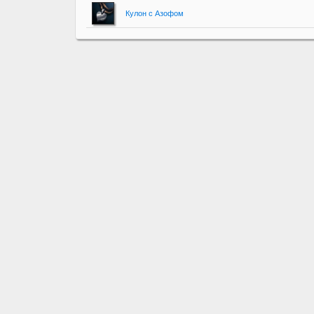
Кулон с Азофом