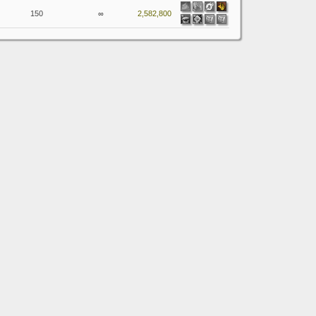
150
∞
2,582,800