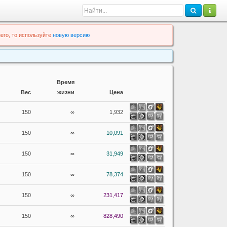
его, то используйте
новую версию
Время
Вес
жизни
Цена
150
∞
1,932
150
∞
10,091
150
∞
31,949
150
∞
78,374
150
∞
231,417
150
∞
828,490