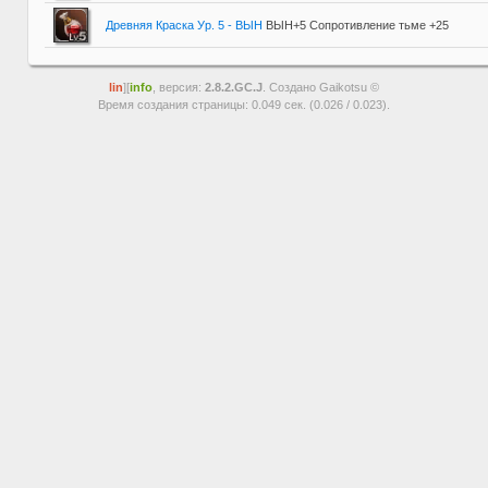
Древняя Краска Ур. 5 - ВЫН
ВЫН+5 Сопротивление тьме +25
lin
][
info
, версия:
2.8.2.GC.J
. Создано Gaikotsu ©
Время создания страницы: 0.049 сек. (0.026 / 0.023).