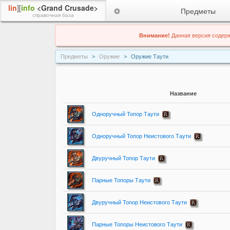
lin
][
info
<Grand Crusade>
Предметы
справочная база
Внимание!
Данная версия содерж
Предметы
Оружие
Оружие Таути
Название
Одноручный Топор Таути
Одноручный Топор Неистового Таути
Двуручный Топор Таути
Парные Топоры Таути
Двуручный Топор Неистового Таути
Парные Топоры Неистового Таути