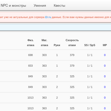
NPC и монстры
Умения
Квесты
ит уже не актуальные для сервера
l2r.ru
данные. Если вам нужны данные именно для н
Физ.
Маг.
Скорость
атака
атака
Руки
атаки
SS / SpS
MP
698
303
1
379
1 / 1
0
833
363
1
379
1 / 1
0
849
303
2
325
1 / 1
0
849
303
2
325
1 / 1
0
1013
363
2
325
1 / 1
0
1013
363
2
325
1 / 1
0