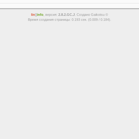
lin
][
info
, версия:
2.8.2.GC.J
. Создано Gaikotsu ©
Время создания страницы: 0.193 сек. (0.009 / 0.184).