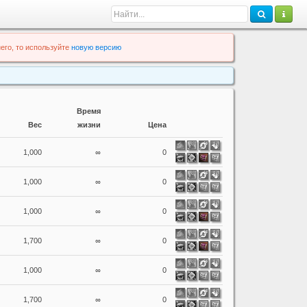
его, то используйте
новую версию
Время
Вес
жизни
Цена
1,000
∞
0
1,000
∞
0
1,000
∞
0
1,700
∞
0
1,000
∞
0
1,700
∞
0