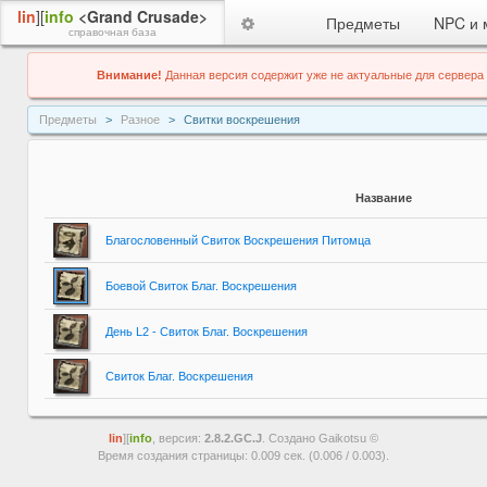
lin
][
info
<Grand Crusade>
Предметы
NPC и 
справочная база
Внимание!
Данная версия содержит уже не актуальные для сервера
Предметы
Разное
Свитки воскрешения
Название
Благословенный Свиток Воскрешения Питомца
Боевой Свиток Благ. Воскрешения
День L2 - Свиток Благ. Воскрешения
Свиток Благ. Воскрешения
lin
][
info
, версия:
2.8.2.GC.J
. Создано Gaikotsu ©
Время создания страницы: 0.009 сек. (0.006 / 0.003).