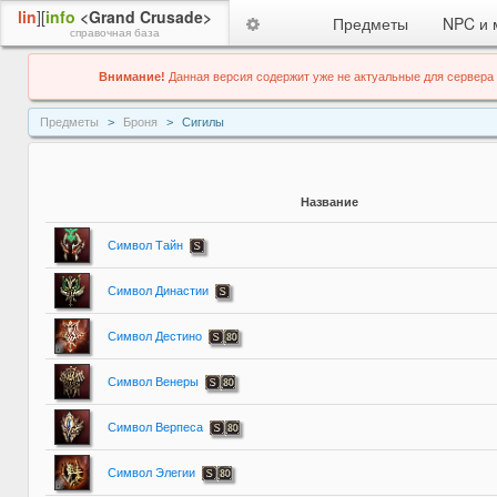
lin
][
info
<Grand Crusade>
Предметы
NPC и 
справочная база
Внимание!
Данная версия содержит уже не актуальные для сервера
Предметы
Броня
Сигилы
Название
Символ Тайн
Символ Династии
Символ Дестино
Символ Венеры
Символ Верпеса
Символ Элегии