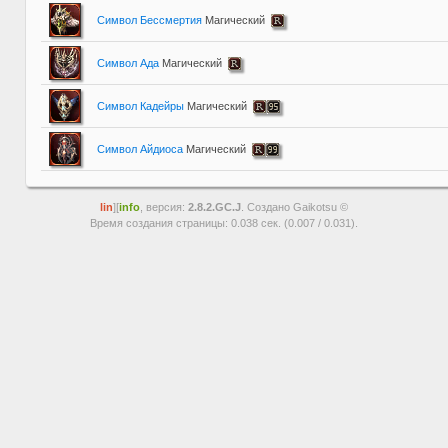
Символ Бессмертия
Магический
Символ Ада
Магический
Символ Кадейры
Магический
Символ Айдиоса
Магический
lin
][
info
, версия:
2.8.2.GC.J
. Создано Gaikotsu ©
Время создания страницы: 0.038 сек. (0.007 / 0.031).