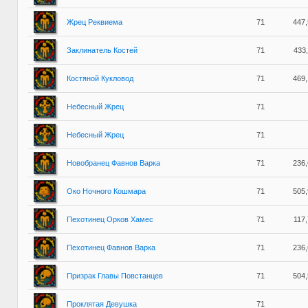
Жрец Реквиема
71
447
Заклинатель Костей
71
433
Костяной Кукловод
71
469
Небесный Жрец
71
Небесный Жрец
71
Новобранец Фавнов Варка
71
236
Око Ночного Кошмара
71
505
Пехотинец Орков Хамес
71
117
Пехотинец Фавнов Варка
71
236
Призрак Главы Повстанцев
71
504
Проклятая Девушка
71