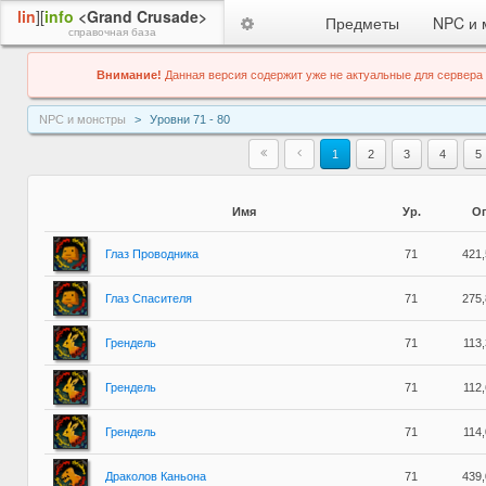
lin
][
info
<Grand Crusade>
Предметы
NPC и 
справочная база
Внимание!
Данная версия содержит уже не актуальные для сервера
NPC и монстры
Уровни 71 - 80
1
2
3
4
5
Имя
Ур.
О
Глаз Проводника
71
421
Глаз Спасителя
71
275
Грендель
71
113
Грендель
71
112
Грендель
71
114
Драколов Каньона
71
439