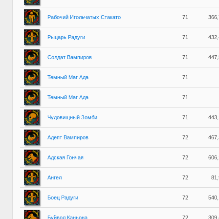
Рабочий Игольчатых Стакато
71
366
Рыцарь Радуги
71
432
Солдат Вампиров
71
447
Темный Маг Ада
71
Темный Маг Ада
71
Чудовищный Зомби
71
443
Адепт Вампиров
72
467
Адская Гончая
72
606
Ангел
72
81
Боец Радуги
72
540
Буйвол Каньона
72
309