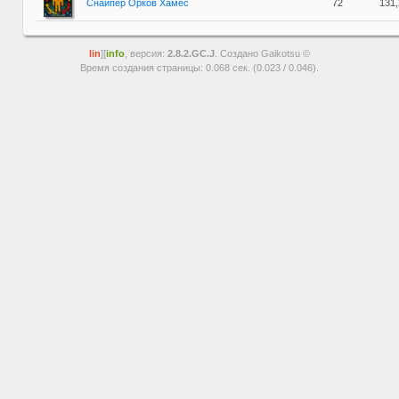
Снайпер Орков Хамес
72
131
lin
][
info
, версия:
2.8.2.GC.J
. Создано Gaikotsu ©
Время создания страницы: 0.068 сек. (0.023 / 0.046).