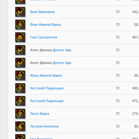
Воин Вампиров
72
442
Воин Фавнов Варка
72
28
Глаз Смотрителя
72
407
Агент Демона
Доспех Ада
72
Агент Демона
Доспех Ада
72
Жрец Фавнов Варка
72
36
Костяной Падальщик
72
460
Костяной Падальщик
72
471
Легат Варка
72
274
Луговая Антилопа
72
30