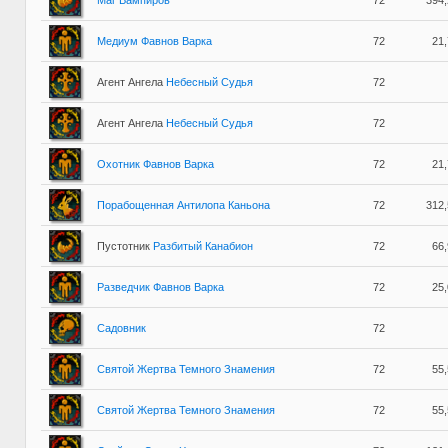
Маг Вампиров
72
394
Медиум Фавнов Варка
72
21
Агент Ангела
Небесный Судья
72
Агент Ангела
Небесный Судья
72
Охотник Фавнов Варка
72
21
Порабощенная Антилопа Каньона
72
312
Пустотник
Разбитый Канабион
72
66
Разведчик Фавнов Варка
72
25
Садовник
72
Святой Жертва Темного Знамения
72
55
Святой Жертва Темного Знамения
72
55