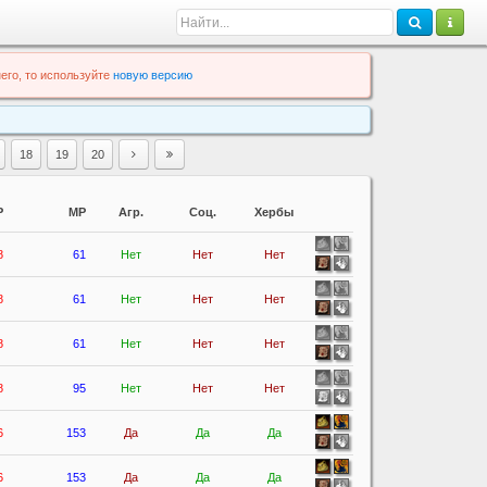
его, то используйте
новую версию
18
19
20
P
MP
Агр.
Соц.
Хербы
8
61
Нет
Нет
Нет
8
61
Нет
Нет
Нет
8
61
Нет
Нет
Нет
8
95
Нет
Нет
Нет
6
153
Да
Да
Да
6
153
Да
Да
Да