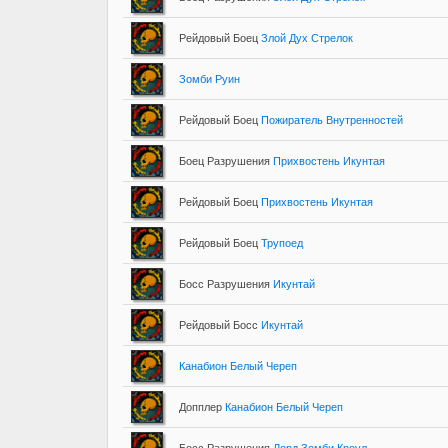
Рейдовый Боец
Злой Дух Стрелок
Зомби Руин
Рейдовый Боец
Пожиратель Внутренностей
Боец Разрушения
Прихвостень Икунтая
Рейдовый Боец
Прихвостень Икунтая
Рейдовый Боец
Трупоед
Босс Разрушения
Икунтай
Рейдовый Босс
Икунтай
Канабион Белый Череп
Допплер
Канабион Белый Череп