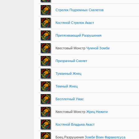
Стрелок Подземных Скелетов
Костяной Стрелок Акаст
Притягивающий Разрушения
Квестовый Монстр
Чумной Зомби
Призрачный Скелет
Туманный Жнец
Темный Жнец
Бесплотный Ужас
Квестовый Монстр
Жрец Нежити
Костяной Владыка Акаст
Боец Разрушения
Зомби Воин Фаракелсуса