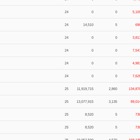
24
0
0
5,10
24
14,510
5
69
24
0
0
3,81
24
0
0
7,54
24
0
0
4,98
24
0
0
7,62
25
11,919,715
2,860
134,87
25
13,077,915
3,135
89,01
25
8,520
5
73
25
8,520
5
73