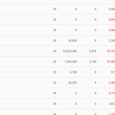
19
0
0
6,56
19
0
0
9,94
19
0
0
6,56
20
15,630
5
2,16
20
22,813,245
5,475
87,73
20
7,263,020
1,740
57,90
21
5,730
5
57
22
18,375
5
2,45
24
0
0
5,77
24
0
0
3,81
24
0
0
7,74