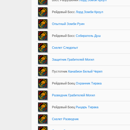
Босс Разрушения
Лорд Зомби Кроул
Рейдовый Босс
Лорд Зомби Кроул
Опытный Зомби Руин
Рейдовый Босс
Собиратель Душ
Скелет Следопыт
Защитник Грабителей Могил
Пустотник
Канабион Белый Череп
Рейдовый Боец
Охранник Тирака
Разведчик Грабителей Могил
Рейдовый Боец
Рыцарь Тирака
Скелет Разведчик