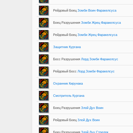
Рейдовый Боец
Зомби Воин Фаракелсуса
Боец Разрушения
Зомби Жрец Фаракелсуса
Рейдовый Боец
Зомби Жрец Фаракелсуса
Защитник Кургана
Босс Разрушения
Лорд Зомби Фаракелсус
Рейдовый Босс
Лорд Зомби Фаракелсус
Охранник Кирунака
Смотритель Кургана
Боец Разрушения
Злой Дух Воин
Рейдовый Боец
Злой Дух Воин
Боец Разрушения
Злой Дух Стрелок