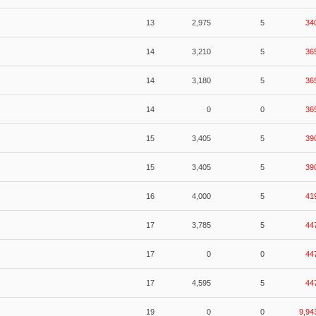
13
2,975
5
34
14
3,210
5
36
14
3,180
5
36
14
0
0
36
15
3,405
5
39
15
3,405
5
39
16
4,000
5
41
17
3,785
5
44
17
0
0
44
17
4,595
5
44
19
0
0
9,94