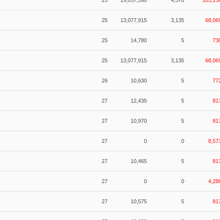
25
19,057,590
4,570
103,13
25
13,077,915
3,135
68,06
25
14,780
5
73
25
13,077,915
3,135
68,06
26
10,630
5
77
27
12,435
5
81
27
10,970
5
81
27
0
0
8,57
27
10,465
5
81
27
0
0
4,28
27
10,575
5
81