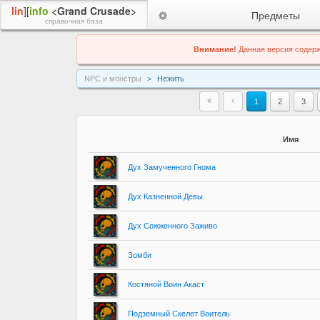
lin
][
info
<Grand Crusade>
Предметы
справочная база
Внимание!
Данная версия содерж
NPC и монстры
Нежить
1
2
3
Имя
Дух Замученного Гнома
Дух Казненной Девы
Дух Сожженного Заживо
Зомби
Костяной Воин Акаст
Подземный Скелет Воитель