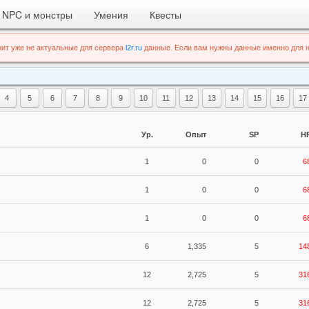
NPC и монстры
Умения
Квесты
ит уже не актуальные для сервера
l2r.ru
данные. Если вам нужны данные именно для н
4
5
6
7
8
9
10
11
12
13
14
15
16
17
Ур.
Опыт
SP
H
1
0
0
6
1
0
0
6
1
0
0
6
6
1,335
5
14
12
2,725
5
31
12
2,725
5
31