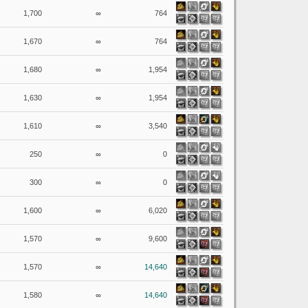
1,700
∞
764
1,670
∞
764
1,680
∞
1,954
1,630
∞
1,954
1,610
∞
3,540
250
∞
0
300
∞
0
1,600
∞
6,020
1,570
∞
9,600
1,570
∞
14,640
1,580
∞
14,640