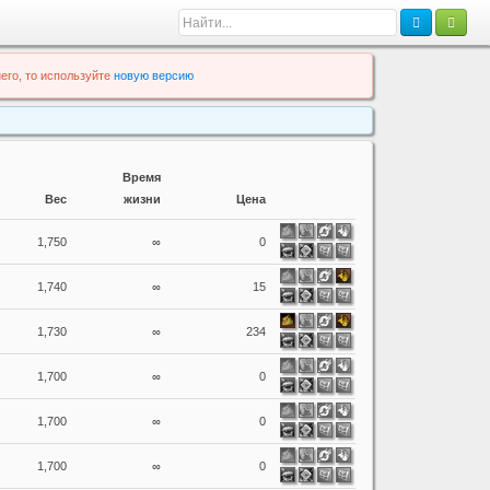
его, то используйте
новую версию
Время
Вес
жизни
Цена
1,750
∞
0
1,740
∞
15
1,730
∞
234
1,700
∞
0
1,700
∞
0
1,700
∞
0