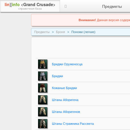
lin
][
info
<Grand Crusade>
Предметы
справочная база
Внимание!
Данная версия содерж
Предметы
Броня
Поножи (легкие)
Бриджи Оруженосца
Бриджи
Кожаные Бриджи
Штаны Аборигена
Штаны Аборигенов
Штаны Стражника Рассвета