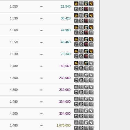
1,550
∞
21,540
1,530
∞
36,420
1,560
∞
42,900
1,550
∞
46,460
1,530
∞
79,340
1,480
∞
149,660
4,800
∞
232,060
4,800
∞
232,060
1,490
∞
334,000
4,800
∞
334,000
1,480
∞
1,670,000