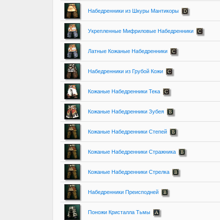
Набедренники из Шкуры Мантикоры
Укрепленные Мифриловые Набедренники
Латные Кожаные Набедренники
Набедренники из Грубой Кожи
Кожаные Набедренники Тека
Кожаные Набедренники Зубея
Кожаные Набедренники Степей
Кожаные Набедренники Стражника
Кожаные Набедренники Стрелка
Набедренники Преисподней
Поножи Кристалла Тьмы