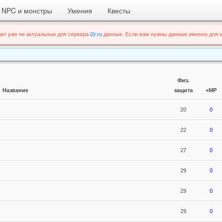
NPC и монстры
Умения
Квесты
ит уже не актуальные для сервера
l2r.ru
данные. Если вам нужны данные именно для н
Физ.
Название
защита
+MP
20
0
22
0
27
0
29
0
29
0
29
0