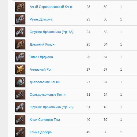
Алый Окровавленный Клык
23
30
1
Резак Дракона
23
30
1
Оружие Дракончика (Ур. 65)
24
32
1
Драконий Колун
25
34
1
Пика Офдиана
25
34
1
Алмазный Рог
27
37
1
Дьявольские Клыки
27
37
1
Орикаруконовые Когти
31
24
1
Оружие Дракончика (Ур. 75)
31
43
1
Клык Соленого Пса
40
30
1
Клык Цербера
49
36
1