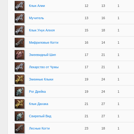
Клык Алии
12
13
1
Мучитель
13
16
1
Клык Унук Алхея
15
18
1
Мифриловые Когти
16
14
1
Змеевидный Шип
17
21
1
Лекарство от Чумы
17
21
1
Змеиные Клыки
19
24
1
Рог Дрейка
19
24
1
Клык Дахака
21
27
1
Свирепый Вид
21
27
1
Лесные Когти
23
18
1