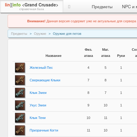
lin
][
info
<Grand Crusade>
Предметы
NPC и 
справочная база
Внимание!
Данная версия содержит уже не актуальные для сервера
Предметы
Оружие
Оружие для петов
Физ.
Маг.
Ск
Название
атака
атака
Руки
а
Железный Пес
4
5
1
Сверкающие Клыки
7
8
1
Клык Змеи
8
7
1
Укус Змеи
9
10
1
Клык Тени
10
11
1
Призрачные Когти
11
10
1