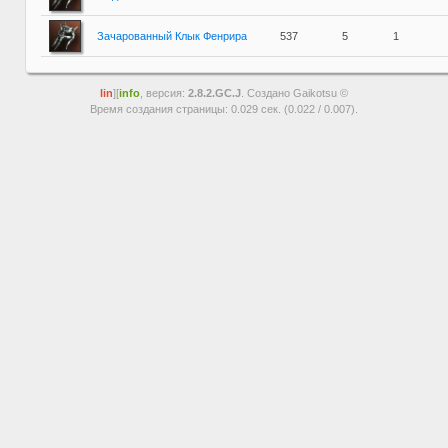
Зачарованный Клык Фенрира
537
5
1
lin
][
info
, версия:
2.8.2.GC.J
. Создано Gaikotsu ©
Время создания страницы: 0.029 сек. (0.022 / 0.007).