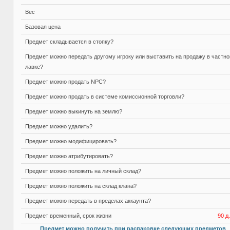
Вес
Базовая цена
Предмет складывается в стопку?
Предмет можно передать другому игроку или выставить на продажу в частно
лавке?
Предмет можно продать NPC?
Предмет можно продать в системе комиссионной торговли?
Предмет можно выкинуть на землю?
Предмет можно удалить?
Предмет можно модифицировать?
Предмет можно атрибутировать?
Предмет можно положить на личный склад?
Предмет можно положить на склад клана?
Предмет можно передать в пределах аккаунта?
Предмет временный, срок жизни
90 д.
Предмет можно получить при распаковке следующих предметов