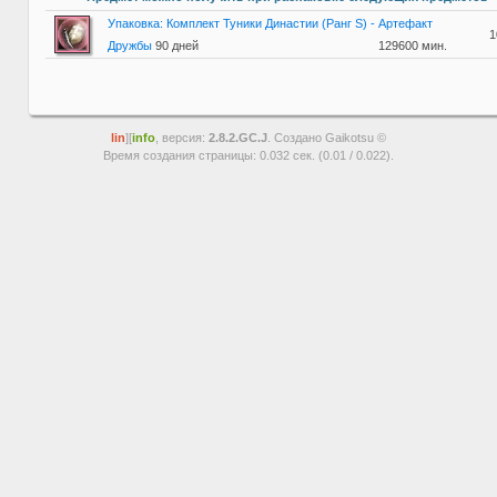
Упаковка: Комплект Туники Династии (Ранг S) - Артефакт
1
Дружбы
90 дней
129600 мин.
lin
][
info
, версия:
2.8.2.GC.J
. Создано Gaikotsu ©
Время создания страницы: 0.032 сек. (0.01 / 0.022).