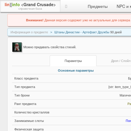
lin
][
info
<Grand Crusade>
Предметы
NPC и 
справочная база
Внимание!
Данная версия содержит уже не актуальные для сервера
Информация о предмете
Штаны Династии - Артефакт Дружбы
90 дней
Можно придавать свойства стихий.
Параметры
Дроп / Спойл
Основные параметры
Класс предмета
Б
Тип предмета
[str: item_type_
Тип брони
Магиче
Ранг предмета
Ра
Количество кристаллов
Занимаемые слоты
По
Физическая защита