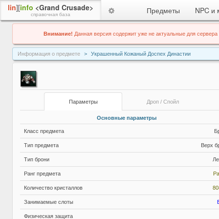
lin
][
info
<Grand Crusade>
Предметы
NPC и 
справочная база
Внимание!
Данная версия содержит уже не актуальные для сервера
Информация о предмете
Украшенный Кожаный Доспех Династии
Параметры
Дроп / Спойл
Основные параметры
Класс предмета
Б
Тип предмета
Верх б
Тип брони
Ле
Ранг предмета
Ра
Количество кристаллов
80
Занимаемые слоты
Физическая защита